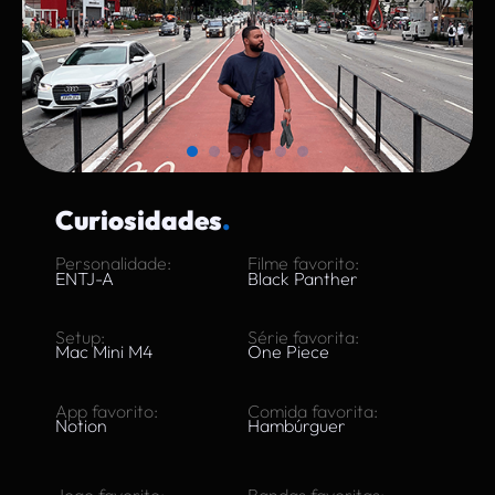
Curiosidades
.
Personalidade
:
Filme favorito:
ENTJ-A
Black Panther
Setup:
Série favorita
:
Mac Mini M4
One Piece
App favorito:
Comida favorita
:
Notion
Hambúrguer