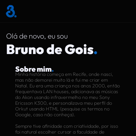
Olá de novo, eu sou
Bruno de Gois
.
Sobre mim
.
Minha história começa em Recife, onde nasci,
mas não demorei muito lá e fui me criar em
Natal. Eu era uma criança nos anos 2000, então
frequentava LAN houses, adicionava as músicas
do Akon usando infravermelho no meu Sony
Ericsson K300, e personalizava meu perfil do
Orkut usando HTML (pesquise os termos no
Google, caso não conheça).
Sempre tive afinidade com criatividade, por isso
foi natural escolher cursar a faculdade de