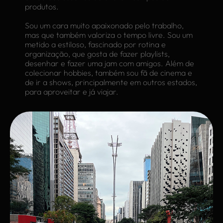
produtos.
Sou um cara muito apaixonado pelo trabalho,
mas que também valoriza o tempo livre. Sou um
metido a estiloso, fascinado por rotina e
organização, que gosta de fazer playlists,
desenhar e fazer uma jam com amigos. Além de
colecionar hobbies, também sou fã de cinema e
de ir a shows, principalmente em outros estados,
para aproveitar e já viajar.